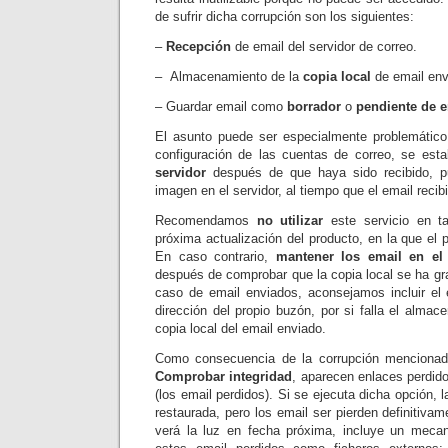
de sufrir dicha corrupción son los siguientes:
–
Recepción
de email del servidor de correo.
– Almacenamiento de la
copia local
de email env
– Guardar email como
borrador
o
pendiente de e
El asunto puede ser especialmente problemático
configuración de las cuentas de correo, se est
servidor
después de que haya sido recibido, p
imagen en el servidor, al tiempo que el email recib
Recomendamos
no utilizar
este servicio en ta
próxima actualización del producto, en la que el 
En caso contrario,
mantener los email en el 
después de comprobar que la copia local se ha gr
caso de email enviados, aconsejamos incluir el 
dirección del propio buzón, por si falla el alma
copia local del email enviado.
Como consecuencia de la corrupción menciona
Comprobar integridad
, aparecen enlaces perdid
(los email perdidos). Si se ejecuta dicha opción, 
restaurada, pero los email ser pierden definitiva
verá la luz en fecha próxima, incluye un mecan