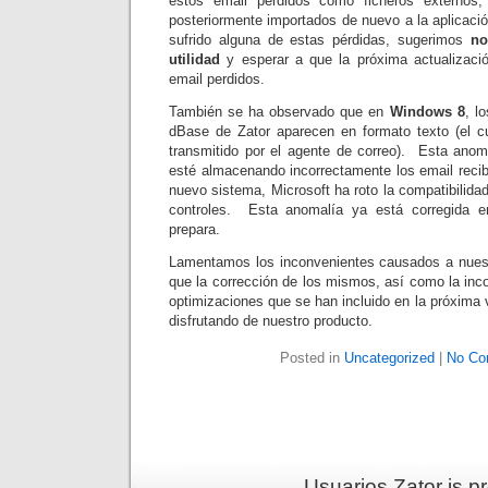
estos email perdidos como ficheros externos;
posteriormente importados de nuevo a la aplicaci
sufrido alguna de estas pérdidas, sugerimos
no
utilidad
y esperar a que la próxima actualizació
email perdidos.
También se ha observado que en
Windows 8
, l
dBase de Zator aparecen en formato texto (el cu
transmitido por el agente de correo). Esta anoma
esté almacenando incorrectamente los email recib
nuevo sistema, Microsoft ha roto la compatibilida
controles. Esta anomalía ya está corregida e
prepara.
Lamentamos los inconvenientes causados a nues
que la corrección de los mismos, así como la inc
optimizaciones que se han incluido en la próxima v
disfrutando de nuestro producto.
Posted in
Uncategorized
|
No Co
Usuarios Zator is 