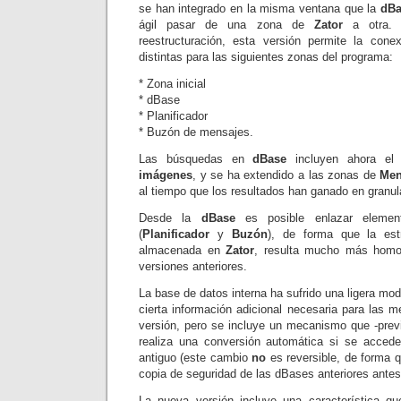
se han integrado en la misma ventana que la
dBa
ágil pasar de una zona de
Zator
a otra. 
reestructuración, esta versión permite la cone
distintas para las siguientes zonas del programa:
* Zona inicial
* dBase
* Planificador
* Buzón de mensajes.
Las búsquedas en
dBase
incluyen ahora el
imágenes
, y se ha extendido a las zonas de
Men
al tiempo que los resultados han ganado en granul
Desde la
dBase
es posible enlazar eleme
(
Planificador
y
Buzón
), de forma que la est
almacenada en
Zator
, resulta mucho más homo
versiones anteriores.
La base de datos interna ha sufrido una ligera modif
cierta información adicional necesaria para las m
versión, pero se incluye un mecanismo que -previ
realiza una conversión automática si se acce
antiguo (este cambio
no
es reversible, de forma
copia de seguridad de las dBases anteriores antes
La nueva versión incluye una característica qu