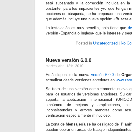
está subsanado y la corrección incluida en la 
obstante, para los impacientes y/o que tengan 
opciones de búsqueda, se ha preparado una versió
que además incluye una nueva opción: «
Buscar e
La instalación es muy sencilla, solo tiene que
de
versión -Española o Inglesa- que le interese y segu
Posted in
Uncategorized
|
No Co
Nueva versión 6.0.0
martes, abril 13th, 2010
Está disponible la nueva
versión 6.0,0
de
Orga
actualizar desde versiones anteriores en
www.zato
Se trata de una versión completamente nueva q
para los usuarios de versiones anteriores. Su cara
soporta alfabetización internacional (UNIC
sinnúmero de mejoras y ampliaciones, incl
inconsistencias y errores menores como res
verificación especialmente minucioso.
La zona de
Mensajería
se ha desligado del
Planif
pueden operar en áreas de trabajo independient