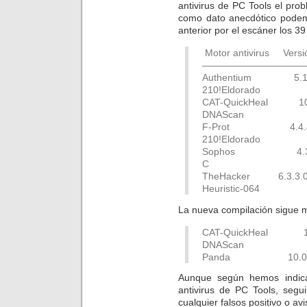
antivirus de PC Tools el pr
como dato anecdótico podem
anterior por el escáner los 39
Motor antivirus Ve
———————————
Authentium 5.1.2.
210!Eldorado
CAT-QuickHeal 10.
DNAScan
F-Prot 4.4.4.56 
210!Eldorado
Sophos 4.39.0 
C
TheHacker 6.3.3.0
Heuristic-064
La nueva compilación sigue 
CAT-QuickHeal 10.
DNAScan
Panda 10.0.0.10 
Aunque según hemos indica
antivirus de PC Tools, segu
cualquier falsos positivo o av