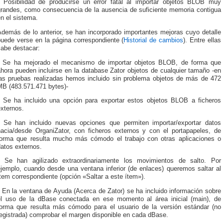
* Posibilidad de producirse un error fatal al importar objetos BLOB muy
grandes, como consecuencia de la ausencia de suficiente memoria contigua
n el sistema.
Además de lo anterior, se han incorporado importantes mejoras cuyo detalle
puede verse en la página correspondiente (
Historial de cambios
). Entre ellas
cabe destacar:
* Se ha mejorado el mecanismo de importar objetos BLOB, de forma que
hora pueden incluirse en la database Zator objetos de cualquier tamaño -en
las pruebas realizadas hemos incluido sin problema objetos de más de 472
MB (483.571.471 bytes)-
* Se ha incluido una opción para exportar estos objetos BLOB a ficheros
xternos.
* Se han incluido nuevas opciones que permiten importar/exportar datos
hacia/desde OrganiZator, con ficheros externos y con el portapapeles, de
forma que resulta mucho más cómodo el trabajo con otras aplicaciones o
atos externos.
* Se han agilizado extraordinariamente los movimientos de salto. Por
ejemplo, cuando desde una ventana inferior (de enlaces) queremos saltar al
tem correspondiente (opción «Saltar a este ítem»).
 En la ventana de Ayuda (Acerca de Zator) se ha incluido información sobre
el uso de la dBase conectada en ese momento al área inicial (main), de
forma que resulta más cómodo para el usuario de la versión estándar (no
registrada) comprobar el margen disponible en cada dBase.