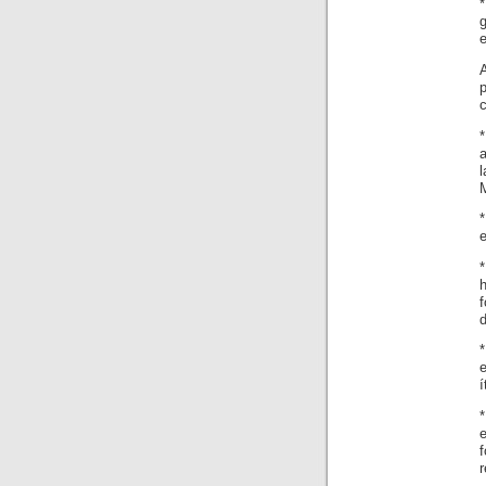
e
a
e
d
í
*