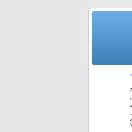
«
E
E
*