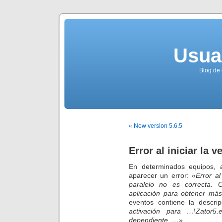
Usua
Blog de 
« New version 5.6.5
Error al iniciar la v
En determinados equipos, al
aparecer un error: «
Error al
paralelo no es correcta. 
aplicación para obtener más
eventos contiene la descrip
activación para …\Zator5
dependiente. …
»