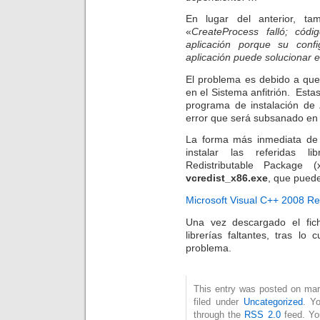
En lugar del anterior, ta
«
CreateProcess falló; cód
aplicación porque su confi
aplicación puede solucionar 
El problema es debido a que
en el Sistema anfitrión. Estas
programa de instalación de 
error que será subsanado en 
La forma más inmediata de 
instalar las referidas l
Redistributable Package 
vcredist_x86.exe
, que puede
Microsoft Visual C++ 2008 Re
Una vez descargado el fich
librerías faltantes, tras lo
problema.
This entry was posted on mar
filed under
Uncategorized
. Y
through the
RSS 2.0
feed. Y