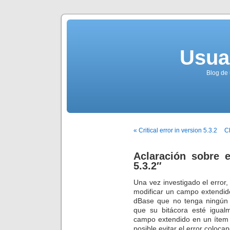
Usua
Blog de 
« Critical error in version 5.3.2
Cl
Aclaración sobre e
5.3.2″
Una vez investigado el error
modificar un campo extendid
dBase que no tenga ningún
que su bitácora esté igual
campo extendido en un ítem 
posible evitar el error coloc